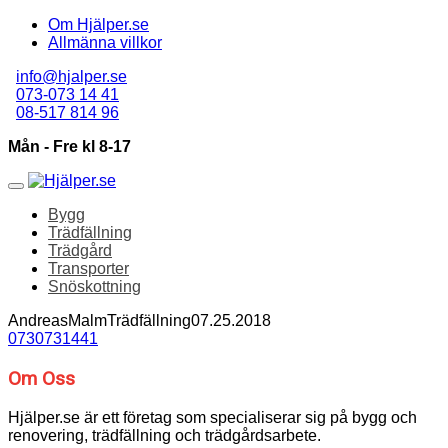
Om Hjälper.se
Allmänna villkor
info@hjalper.se
073-073 14 41
08-517 814 96
Mån - Fre kl 8-17
Bygg
Trädfällning
Trädgård
Transporter
Snöskottning
AndreasMalm
Trädfällning
07.25.2018
0730731441
Om Oss
Hjälper.se är ett företag som specialiserar sig på bygg och
renovering, trädfällning och trädgårdsarbete.